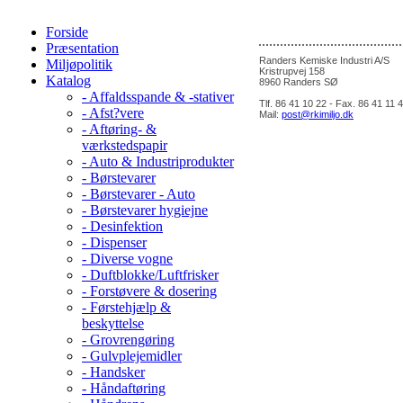
Forside
Præsentation
Randers Kemiske Industri A/S
Miljøpolitik
Kristrupvej 158
Katalog
8960 Randers SØ
- Affaldsspande & -stativer
Tlf. 86 41 10 22 - Fax. 86 41 11 
- Afst?vere
Mail:
post@rkimiljo.dk
- Aftøring- &
værkstedspapir
- Auto & Industriprodukter
- Børstevarer
- Børstevarer - Auto
- Børstevarer hygiejne
- Desinfektion
- Dispenser
- Diverse vogne
- Duftblokke/Luftfrisker
- Forstøvere & dosering
- Førstehjælp &
beskyttelse
- Grovrengøring
- Gulvplejemidler
- Handsker
- Håndaftøring