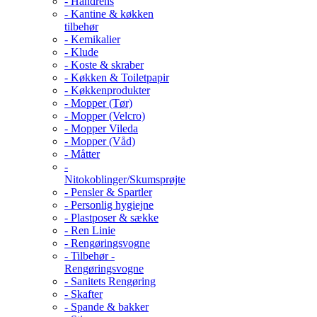
- Håndrens
- Kantine & køkken
tilbehør
- Kemikalier
- Klude
- Koste & skraber
- Køkken & Toiletpapir
- Køkkenprodukter
- Mopper (Tør)
- Mopper (Velcro)
- Mopper Vileda
- Mopper (Våd)
- Måtter
-
Nitokoblinger/Skumsprøjte
- Pensler & Spartler
- Personlig hygiejne
- Plastposer & sække
- Ren Linie
- Rengøringsvogne
- Tilbehør -
Rengøringsvogne
- Sanitets Rengøring
- Skafter
- Spande & bakker