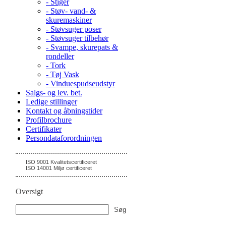
- Stiger
- Støv- vand- &
skuremaskiner
- Støvsuger poser
- Støvsuger tilbehør
- Svampe, skurepats &
rondeller
- Tork
- Tøj Vask
- Vinduespudseudstyr
Salgs- og lev. bet.
Ledige stillinger
Kontakt og åbningstider
Profilbrochure
Certifikater
Persondataforordningen
ISO 9001 Kvalitetscertificeret
ISO 14001 Miljø certificeret
Oversigt